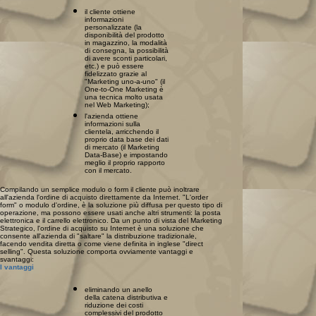
il cliente ottiene
informazioni
personalizzate (la
disponibilità del prodotto
in magazzino, la modalità
di consegna, la possibilità
di avere sconti particolari,
etc.) e può essere
fidelizzato grazie al
"Marketing uno-a-uno" (il
One-to-One Marketing è
una tecnica molto usata
nel Web Marketing);
l'azienda ottiene
informazioni sulla
clientela, arricchendo il
proprio data base dei dati
di mercato (il Marketing
Data-Base) e impostando
meglio il proprio rapporto
con il mercato.
Compilando un semplice modulo o form il cliente può inoltrare
all'azienda l'ordine di acquisto direttamente da Internet. "L'order
form" o modulo d'ordine, è la soluzione più diffusa per questo tipo di
operazione, ma possono essere usati anche altri strumenti: la posta
elettronica e il carrello elettronico. Da un punto di vista del Marketing
Strategico, l'ordine di acquisto su Internet è una soluzione che
consente all'azienda di "saltare" la distribuzione tradizionale,
facendo vendita diretta o come viene definita in inglese "direct
selling". Questa soluzione comporta ovviamente vantaggi e
svantaggi:
I vantaggi
eliminando un anello
della catena distributiva e
riduzione dei costi
complessivi del prodotto