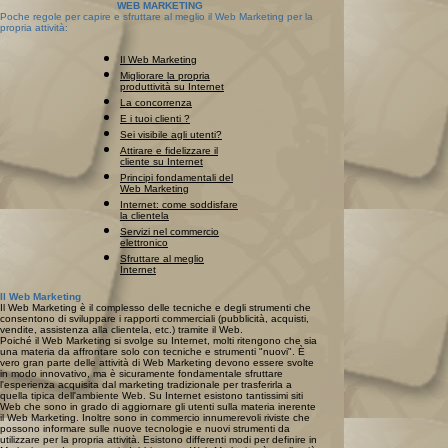
WEB MARKETING
Poche regole per capire e sfruttare al meglio il Web Marketing per la
propria attività:
Il Web Marketing
Migliorare la propria
produttività su Internet
La concorrenza
E i tuoi clienti ?
Sei visibile agli utenti?
Attirare e fidelizzare il
cliente su Internet
Principi fondamentali del
Web Marketing
Internet: come soddisfare
la clientela
Servizi nel commercio
elettronico
Sfruttare al meglio
Internet
Il Web Marketing
Il Web Marketing è il complesso delle tecniche e degli strumenti che
consentono di sviluppare i rapporti commerciali (pubblicità, acquisti,
vendite, assistenza alla clientela, etc.) tramite il Web.
Poiché il Web Marketing si svolge su Internet, molti ritengono che sia
una materia da affrontare solo con tecniche e strumenti "nuovi". È
vero gran parte delle attività di Web Marketing devono essere svolte
in modo innovativo, ma è sicuramente fondamentale sfruttare
l'esperienza acquisita dal marketing tradizionale per trasferirla a
quella tipica dell'ambiente Web. Su Internet esistono tantissimi siti
Web che sono in grado di aggiornare gli utenti sulla materia inerente
il Web Marketing. Inoltre sono in commercio innumerevoli riviste che
possono informare sulle nuove tecnologie e nuovi strumenti da
utilizzare per la propria attività. Esistono differenti modi per definire in