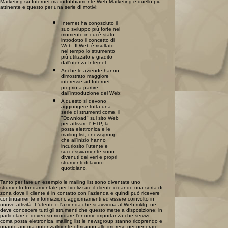
Marketing su Internet ma indubbiamente Web Marketing è quello più
attinente e questo per una serie di motivi:
Internet ha conosciuto il
suo sviluppo più forte nel
momento in cui è stato
introdotto il concetto di
Web. Il Web è risultato
nel tempo lo strumento
più utilizzato e gradito
dall'utenza Internet;
Anche le aziende hanno
dimostrato maggiore
interesse ad Internet
proprio a partire
dall'introduzione del Web;
A questo si devono
aggiungere tutta una
serie di strumenti come, il
"Download" sul sito Web
per attivare l' FTP, la
posta elettronica e le
mailing list, i newsgroup
che all'inizio hanno
incuriosito l'utente e
successivamente sono
divenuti dei veri e propri
strumenti di lavoro
quotidiano.
Tanto per fare un esempio le mailing list sono diventate uno
strumento fondamentale per fidelizzare il cliente creando una sorta di
zona dove il cliente è in contatto con l'azienda e quindi può ricevere
continuamente informazioni, aggiornamenti ed essere coinvolto in
nuove attività. L'utente o l'azienda che si avvicina al Web mktg, ne
deve conoscere tutti gli strumenti che questo mette a disposizione; in
particolare è doveroso ricordare l'enorme importanza che servizi
coma posta elettronica, mailing list le newsgroup stanno ricoprendo e
quanto ancora potenzialmente offriranno alle imprese per generare