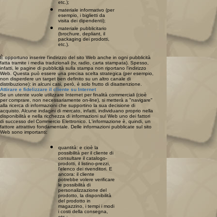
etc.);
materiale informativo (per
esempio, i biglietti da
visita dei dipendenti);
materiale pubblicitario
(brochure, depliant, il
packaging dei prodotti,
etc.).
È opportuno inserire l'indirizzo del sito Web anche in ogni pubblicità
fatta tramite i media tradizionali (tv, radio, carta stampata). Spesso,
infatti, le pagine di pubblicità sulla stampa non riportano l'indirizzo
Web. Questa può essere una precisa scelta strategica (per esempio,
non disperdere un target ben definito su un altro canale di
distribuzione): in alcuni casi, però, è solo frutto di disattenzione.
Attirare e fidelizzare il cliente su Internet
Se un utente vuole utilizzare Internet per finalità commerciali (cioè
per comprare, non necessariamente on-line), si metterà a "navigare"
alla ricerca di informazioni che supportino la sua decisione di
acquisto. Alcune indagini di mercato, infatti, individuano proprio nella
disponibilità e nella ricchezza di informazioni sul Web uno dei fattori
di successo del Commercio Elettronico. L'informazione è, quindi, un
fattore attrattivo fondamentale. Delle informazioni pubblicate sul sito
Web sono importanti:
quantità: e cioè la
possibilità per il cliente di
consultare il catalogo-
prodotti, il listino-prezzi,
l'elenco dei rivenditori. E
ancora: il cliente
potrebbe volere verificare
le possibilità di
personalizzazione del
prodotto, la disponibilità
del prodotto in
magazzino, i tempi i modi
i costi della consegna,
etc.;