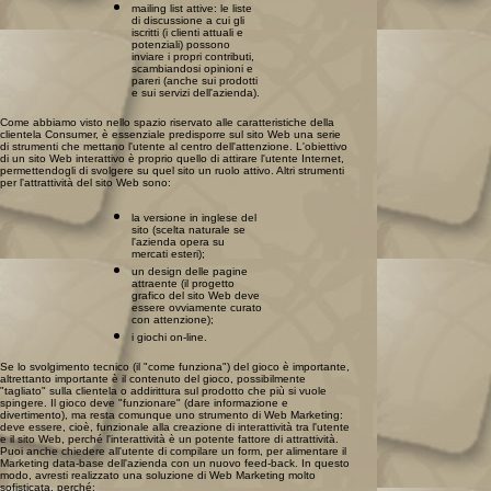
mailing list attive: le liste
di discussione a cui gli
iscritti (i clienti attuali e
potenziali) possono
inviare i propri contributi,
scambiandosi opinioni e
pareri (anche sui prodotti
e sui servizi dell'azienda).
Come abbiamo visto nello spazio riservato alle caratteristiche della
clientela Consumer, è essenziale predisporre sul sito Web una serie
di strumenti che mettano l'utente al centro dell'attenzione. L'obiettivo
di un sito Web interattivo è proprio quello di attirare l'utente Internet,
permettendogli di svolgere su quel sito un ruolo attivo. Altri strumenti
per l'attrattività del sito Web sono:
la versione in inglese del
sito (scelta naturale se
l'azienda opera su
mercati esteri);
un design delle pagine
attraente (il progetto
grafico del sito Web deve
essere ovviamente curato
con attenzione);
i giochi on-line.
Se lo svolgimento tecnico (il "come funziona") del gioco è importante,
altrettanto importante è il contenuto del gioco, possibilmente
"tagliato" sulla clientela o addirittura sul prodotto che più si vuole
spingere. Il gioco deve "funzionare" (dare informazione e
divertimento), ma resta comunque uno strumento di Web Marketing:
deve essere, cioè, funzionale alla creazione di interattività tra l'utente
e il sito Web, perché l'interattività è un potente fattore di attrattività.
Puoi anche chiedere all'utente di compilare un form, per alimentare il
Marketing data-base dell'azienda con un nuovo feed-back. In questo
modo, avresti realizzato una soluzione di Web Marketing molto
sofisticata, perché: