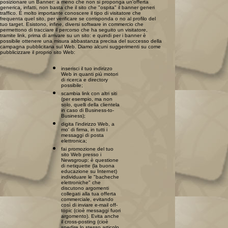
posizionare un Banner: a meno che non si proponga un'offerta
generica, infatti, non basta che il sito che "ospita" il banner generi
traffico. È molto importante conoscere il tipo di visitatore che
frequenta quel sito, per verificare se corrisponda o no al profilo del
tuo target. Esistono, infine, diversi software in commercio che
permettono di tracciare il percorso che ha seguito un visitatore,
tramite link, prima di arrivare su un sito: e quindi per i banner è
possibile ottenere una misura abbastanza precisa del successo della
campagna pubblicitaria sul Web. Diamo alcuni suggerimenti su come
pubblicizzare il proprio sito Web:
inserisci il tuo indirizzo
Web in quanti più motori
di ricerca e directory
possibile;
scambia link con altri siti
(per esempio, ma non
solo, quelli della clientela
in caso di Business-to-
Business);
digita l'indirizzo Web, a
mo' di firma, in tutti i
messaggi di posta
elettronica;
fai promozione del tuo
sito Web presso i
Newsgroup: è questione
di netiquette (la buona
educazione su Internet)
individuare le "bacheche
elettroniche" che
discutono argomenti
collegati alla tua offerta
commerciale, evitando
così di inviare e-mail off-
topic (cioè messaggi fuori
argomento). Evita anche
il cross-posting (cioè
spedire lo stesso articolo