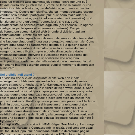
come un mercato assolutamente sfuggente, dove ognuno può
trovare quello che gli interessa. È come se fosse la somma di una
serie di nicchie: e la nicchia, per definizione, è un mercato molto
interessante. Questo non significa che su Internet possano essere
venduti solo prodotti "particolari" (che pure sono molto adatti al
Commercio Elettronico, perché ad alto contenuto informativo): può
funzionare anche un'offerta "generalista", che sia, però,
caratterizzata da servizi a valore aggiunto (per esempio, un agente
intelligente per la spesa al supermercato virtuale). Compito
dell'operatore economico sul Web è rendersi visibile e attirare
continuamente l'utente sul sito Web.
Come è possibile capire le modificazioni del mercato di Internet dato
che l'aspetto sfuggente è una sua prerogativa fondamentale. Come
intuire quali saranno i cambiamenti di rotta di lì a qualche mese e
quindi come si evolverà il mercato? In aiuto a queste domande
vengono aziende il cui compito è quello di raccogliere dati e
informazioni tramite interviste e questionari rivolti agli agenti del
settore. Ci sono anche riviste specializzate che ricoprono
un'importanza fondamentale nella valutazione e monitoraggio del
fenomeno Internet essendo spesso punti di riferimento di approccio
al mercato.
Sei visibile agli utenti ?
La visibilità che si vuole assicurare al sito Web non è solo
un'esigenza pubblicitaria, ma anche la conseguenza di precise
scelte strategiche. Anzitutto, è fondamentale registrare il dominio di
primo livello e avere quindi un indirizzo del tipo www.Pallino.it. Sono
da evitare soluzioni del tipo - ospite presso un provider - in quanto
questo genera una lunghezza eccessiva del nome per cui può
essere poco pratico da ricordare e poco simpatico da inserire nel
proprio bookmark. Un'altra ipotesi è posizionarsi presso un Electronic
Mall. In questo caso, si tratta di impostare una relazione di tipo
strategico con un intermediario commerciale elettronico, che
potrebbe fornire diversi servizi: dal content providing (inclusa la
visibilità) alla gestione degli ordini, alla consegna. Gli electronic mall
sono una soluzione oggi molto diffusa: l'esempio italiano più noto è
Cybermercato.
Le pagine Web sono scritte in HTML (Hyper Text Mark-up Language,
Linguaggio Marcato a Contrassegni). In realtà, oggi vengono usati
dei tool di sviluppo, che permettono all'utente di costruire pagine
Web senza conoscere una sola istruzione HTML. Alcuni tag (i