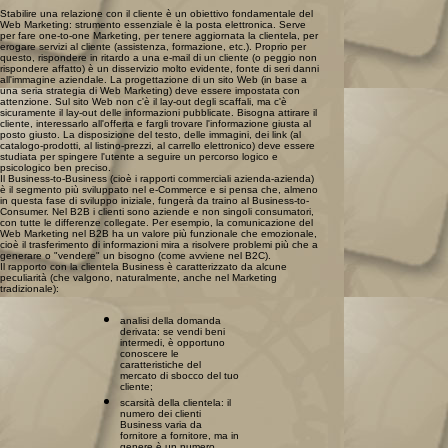
Stabilire una relazione con il cliente è un obiettivo fondamentale del
Web Marketing: strumento essenziale è la posta elettronica. Serve
per fare one-to-one Marketing, per tenere aggiornata la clientela, per
erogare servizi al cliente (assistenza, formazione, etc.). Proprio per
questo, rispondere in ritardo a una e-mail di un cliente (o peggio non
rispondere affatto) è un disservizio molto evidente, fonte di seri danni
all'immagine aziendale. La progettazione di un sito Web (in base a
una seria strategia di Web Marketing) deve essere impostata con
attenzione. Sul sito Web non c'è il lay-out degli scaffali, ma c'è
sicuramente il lay-out delle informazioni pubblicate. Bisogna attirare il
cliente, interessarlo all'offerta e fargli trovare l'informazione giusta al
posto giusto. La disposizione del testo, delle immagini, dei link (al
catalogo-prodotti, al listino-prezzi, al carrello elettronico) deve essere
studiata per spingere l'utente a seguire un percorso logico e
psicologico ben preciso.
Il Business-to-Business (cioè i rapporti commerciali azienda-azienda)
è il segmento più sviluppato nel e-Commerce e si pensa che, almeno
in questa fase di sviluppo iniziale, fungerà da traino al Business-to-
Consumer. Nel B2B i clienti sono aziende e non singoli consumatori,
con tutte le differenze collegate. Per esempio, la comunicazione del
Web Marketing nel B2B ha un valore più funzionale che emozionale,
cioè il trasferimento di informazioni mira a risolvere problemi più che a
generare o "vendere" un bisogno (come avviene nel B2C).
Il rapporto con la clientela Business è caratterizzato da alcune
peculiarità (che valgono, naturalmente, anche nel Marketing
tradizionale):
analisi della domanda
derivata: se vendi beni
intermedi, è opportuno
conoscere le
caratteristiche del
mercato di sbocco del tuo
cliente;
scarsità della clientela: il
numero dei clienti
Business varia da
fornitore a fornitore, ma in
genere è un numero