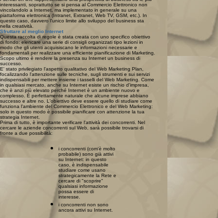
interessanti, soprattutto se si pensa al Commercio Elettronico non
vincolandolo a Internet, ma implementato in generale su una
piattaforma elettronica (Intranet, Extranet, Web TV, GSM, etc.). In
questo caso, davvero l'unico limite allo sviluppo del business sta
nella creatività.
Sfruttare al meglio Internet
Questa raccolta di regole è stata creata con uno specifico obiettivo
di fondo: elencare una serie di consigli organizzati tipo lezioni in
modo che gli utenti acquisiscano le informazioni necessarie e
fondamentali per realizzare una efficiente pianificazione di Marketing.
Scopo ultimo è rendere la presenza su Internet un business di
successo.
E' stato privilegiato l'aspetto qualitativo del Web Marketing Plan,
focalizzando l'attenzione sulle tecniche, sugli strumenti e sui servizi
indispensabili per mettere insieme i tasselli del Web Marketing. Come
in qualsiasi mercato, anche su Internet esiste un rischio d'impresa,
che è anzi più elevato perché Internet è un ambiente nuovo e
complesso. È perfettamente naturale che alcune imprese abbiano
successo e altre no. L'obiettivo deve essere quello di studiare come
funziona l'ambiente del Commercio Elettronico e del Web Marketing:
solo in questo modo è possibile pianificare con attenzione la tua
strategia Internet.
Prima di tutto, è importante verificare l'attività dei concorrenti. Nel
cercare le aziende concorrenti sul Web, sarà possibile trovarsi di
fronte a due possibilità:
i concorrenti (com'è molto
probabile) sono già attivi
su Internet: in questo
caso, è indispensabile
studiare come usano
strategicamente la Rete e
cercare di "scoprire"
qualsiasi informazione
possa essere di
interesse.
i concorrenti non sono
ancora attivi su Internet.