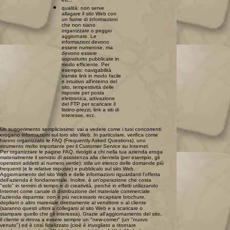
qualità: non serve
allagare il sito Web con
un fiume di informazioni
che non siano
organizzate o peggio
aggiornate. Le
informazioni devono
essere numerose, ma
devono essere
soprattutto pubblicate in
modo efficiente. Per
esempio: navigabilità
tramite link in modo facile
e intuitivo all'interno del
sito, tempestività delle
risposte per posta
elettronica, attivazione
del FTP per scaricare il
listino-prezzi, link a siti di
interesse, ecc.
Un suggerimento semplicissimo: vai a vedere come i tuoi concorrenti
erogano informazioni sul loro sito Web. In particolare, verifica come
hanno organizzato le FAQ (Frequently Asked Questions), uno
strumento molto importante per il Customer Service su Internet.
Per organizzare le pagine FAQ, rivolgiti a chi nella tua azienda eroga
materialmente il servizio di assistenza alla clientela (per esempio, gli
operatori addetti al numero verde): stila un elenco delle domande più
frequenti (e le relative risposte) e pubblicalo sul sito Web.
Aggiornamento del sito Web e delle informazioni riguardanti l'offerta
dell'azienda è fondamentale. Inoltre, è un'operazione che costa
"solo" in termini di tempo e di creatività, perché in effetti utilizzando
Internet come canale di distribuzione del materiale commerciale
l'azienda risparmia: non è più necessario recapitare brochure,
depliant o altro materiale direttamente al venditore o al cliente
(saranno questi ultimi a collegarsi al sito Web e a scaricare o
stampare quello che gli interessa). Grazie all'aggiornamento del sito,
il cliente si ritrova a essere sempre un "new-comer" (un "nuovo
venuto") ed è così fidelizzato (cioè è invogliato a ritornare