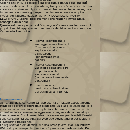
Ci sono casi in cui il servizio è rappresentato da un bene che può
essere prodotto anche in formato digitale per cui l'invio al cliente può
avvenire con strumenti tipici di Internet. Ne deriva che la consegna è
immediata e abbatte ogni aspetto territoriale e temporale tipico
invece del trasporto tradizionale. FTP, DOWNLOAD, POSTA
ELETTRONICA sono i tipici strumenti che rendono immediata la
consegna di un bene.
Questa soluzione permette di "consegnare" on-line anche i servizi. E
proprio i servizi rappresentano un fattore decisivo per il successo del
Commercio Elettronico:
i servizi costituiscono il
vantaggio competitivo del
Commercio Elettronico
sugli altri canali di
distribuzione
(concorrenza inter-
canale);
i servizi costituiscono il
vantaggio competitivo tra
un punto-vendita
elettronico e un altro
(concorrenza intra-canale
elettronico);
i servizi on-line
costituiscono l'evoluzione
dei business su Internet.
La concorrenza
Se l'analisi della concorrenza rappresenta un fattore assolutamente
strategico per chi si appresta a sviluppare un piano di Marketing, lo è
ancor di più se questo viene applicato in Internet che notoriamente è
un ambiente estremamente aggressivo in ragione di un mercato più
internazionale. Con Internet bisogna essere sempre flessibili: l'analisi
della concorrenza eseguita sul Web può servire anche per le azioni
di Marketing tradizionali.
La registrazione del dominio di primo livello (avere, cioè, un indirizzo
Web del tipo: www.paolorossi.it è un'operazione fondamentale. Per