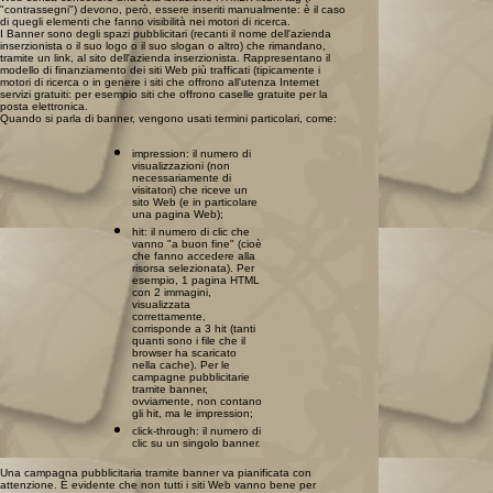
"contrassegni") devono, però, essere inseriti manualmente: è il caso
di quegli elementi che fanno visibilità nei motori di ricerca.
I Banner sono degli spazi pubblicitari (recanti il nome dell'azienda
inserzionista o il suo logo o il suo slogan o altro) che rimandano,
tramite un link, al sito dell'azienda inserzionista. Rappresentano il
modello di finanziamento dei siti Web più trafficati (tipicamente i
motori di ricerca o in genere i siti che offrono all'utenza Internet
servizi gratuiti: per esempio siti che offrono caselle gratuite per la
posta elettronica.
Quando si parla di banner, vengono usati termini particolari, come:
impression: il numero di
visualizzazioni (non
necessariamente di
visitatori) che riceve un
sito Web (e in particolare
una pagina Web);
hit: il numero di clic che
vanno "a buon fine" (cioè
che fanno accedere alla
risorsa selezionata). Per
esempio, 1 pagina HTML
con 2 immagini,
visualizzata
correttamente,
corrisponde a 3 hit (tanti
quanti sono i file che il
browser ha scaricato
nella cache). Per le
campagne pubblicitarie
tramite banner,
ovviamente, non contano
gli hit, ma le impression;
click-through: il numero di
clic su un singolo banner.
Una campagna pubblicitaria tramite banner va pianificata con
attenzione. È evidente che non tutti i siti Web vanno bene per