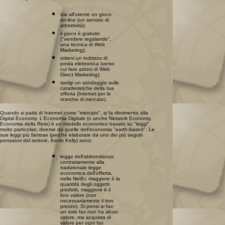
dai all'utente un gioco
on-line (un servizio di
attrattività);
il gioco è gratuito
("vendere regalando",
una tecnica di Web
Marketing);
ottieni un indirizzo di
posta elettronica (verso
cui fare azioni di Web
Direct Marketing);
svolgi un sondaggio sulle
caratteristiche della tua
offerta (Internet per le
ricerche di mercato).
Quando si parla di Internet come "mercato", si fa riferimento alla
Digital Economy. L'Economia Digitale (o anche Network Economy,
Economia della Rete) è un modello economico basato su "leggi"
molto particolari, diverse da quelle dell'economia "earth-based". Le
sue leggi più famose (perché elaborate da uno dei più seguiti
pensatori del settore, Kevin Kelly) sono:
legge dell'abbondanza:
contrariamente alla
tradizionale legge
economica dell'offerta,
nella NetEc maggiore è la
quantità degli oggetti
prodotti, maggiore è il
loro valore (non
necessariamente il loro
prezzo). Si pensi ai fax:
un solo fax non ha alcun
valore, ma acquista di
valore per ogni fax