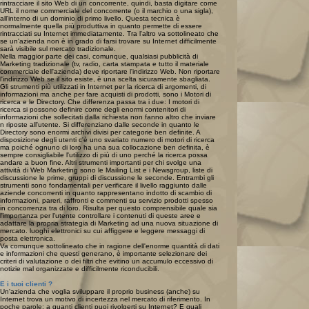
rintracciare il sito Web di un concorrente, quindi, basta digitare come
URL il nome commerciale del concorrente (o il marchio o una sigla),
all'interno di un dominio di primo livello. Questa tecnica è
normalmente quella più produttiva in quanto permette di essere
rintracciati su Internet immediatamente. Tra l'altro va sottolineato che
se un'azienda non è in grado di farsi trovare su Internet difficilmente
sarà visibile sul mercato tradizionale.
Nella maggior parte dei casi, comunque, qualsiasi pubblicità di
Marketing tradizionale (tv, radio, carta stampata e tutto il materiale
commerciale dell'azienda) deve riportare l'indirizzo Web. Non riportare
l'indirizzo Web se il sito esiste, è una scelta sicuramente sbagliata.
Gli strumenti più utilizzati in Internet per la ricerca di argomenti, di
informazioni ma anche per fare acquisti di prodotti, sono i Motori di
ricerca e le Directory. Che differenza passa tra i due: I motori di
ricerca si possono definire come degli enormi contenitori di
informazioni che sollecitati dalla richiesta non fanno altro che inviare
n riposte all'utente. Si differenziano dalle seconde in quanto le
Directory sono enormi archivi divisi per categorie ben definite. A
disposizione degli utenti c'è uno svariato numero di motori di ricerca
ma poiché ognuno di loro ha una sua collocazione ben definita, è
sempre consigliabile l'utilizzo di più di uno perché la ricerca possa
andare a buon fine. Altri strumenti importanti per chi svolge una
attività di Web Marketing sono le Mailing List e i Newsgroup, liste di
discussione le prime, gruppi di discussione le seconde. Entrambi gli
strumenti sono fondamentali per verificare il livello raggiunto dalle
aziende concorrenti in quanto rappresentano indotto di scambio di
informazioni, pareri, raffronti e commenti su servizio prodotti spesso
in concorrenza tra di loro. Risulta per questo comprensibile quale sia
l'importanza per l'utente controllare i contenuti di queste aree e
adattare la propria strategia di Marketing ad una nuova situazione di
mercato. luoghi elettronici su cui affiggere e leggere messaggi di
posta elettronica.
Va comunque sottolineato che in ragione dell'enorme quantità di dati
e informazioni che questi generano, è importante selezionare dei
criteri di valutazione o dei filtri che evitino un accumulo eccessivo di
notizie mal organizzate e difficilmente riconducibili.
E i tuoi clienti ?
Un'azienda che voglia sviluppare il proprio business (anche) su
Internet trova un motivo di incertezza nel mercato di riferimento. In
poche parole: a quanti clienti puoi rivolgerti su Internet? E quali