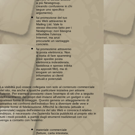
a più Newsgroup,
creando confusione in chi
segue uno specifico
argomento).
fai promozione del tuo
sito Web attraverso le
Mailing List. Vale lo
stesso discorso fatto per i
Newsgroup: non bisogna
infastidire l'utenza
Internet, ma anzi
procurarle un vantaggio
concreto.
fai promozione attraverso
la posta elettronica. Non
si tratta di fare spamming
(cioè spedire posta
elettronica indesiderata,
fastidiosa e spesso inibita
da appositi filtri), ma di
erogare un servizio
informativo ai clienti
attuali e potenziali.
La visibilità può essere collegata non solo al contenuto commerciale
del sito, ma anche a qualche particolare iniziativa per attrarre
l'utente. Per esempio possiamo citare l'esempio di siti che a seguito
dell'inserimento dei propri dati inviano all'utente un gadget o una
qualsiasi forma di omaggio. Questo genera un atteggiamento di
attrattiva nei confronti dell'individuo fino a diventare delle vere e
proprie forme di fidelizzazione. Affinché la clientela (attuale o
potenziale) sappia dell'esistenza del sito Web e conosca il relativo
indirizzo, è necessario che l'azienda faccia pubblicità al proprio sito in
tutti i modi possibili, a partire dagli strumenti tradizionali con cui
venga a contatto con l'esterno:
materiale commerciale
(fatture, carta intestata,