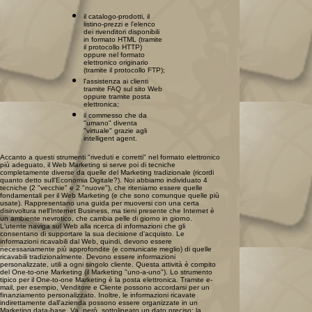
il catalogo-prodotti, il
listino-prezzi e l'elenco
dei rivenditori disponibili
in formato HTML (tramite
il protocollo HTTP)
oppure nel formato
elettronico originario
(tramite il protocollo FTP);
l'assistenza ai clienti
tramite FAQ sul sito Web
oppure tramite posta
elettronica;
il commesso che da
"umano" diventa
"virtuale" grazie agli
intelligent agent.
Accanto a questi strumenti "riveduti e corretti" nel formato elettronico
più adeguato, il Web Marketing si serve poi di tecniche
completamente diverse da quelle del Marketing tradizionale (ricordi
quanto detto sull'Economia Digitale?). Noi abbiamo individuato 4
tecniche (2 "vecchie" e 2 "nuove"), che riteniamo essere quelle
fondamentali per il Web Marketing (e che sono comunque quelle più
usate). Rappresentano una guida per muoversi con una certa
disinvoltura nell'Internet Business, ma tieni presente che Internet è
un ambiente nevrotico, che cambia pelle di giorno in giorno.
L'utente naviga sul Web alla ricerca di informazioni che gli
consentano di supportare la sua decisione d'acquisto. Le
informazioni ricavabili dal Web, quindi, devono essere
necessariamente più approfondite (e comunicate meglio) di quelle
ricavabili tradizionalmente. Devono essere informazioni
personalizzate, utili a ogni singolo cliente. Questa attività è compito
del One-to-one Marketing (il Marketing "uno-a-uno"). Lo strumento
tipico per il One-to-one Marketing è la posta elettronica. Tramite e-
mail, per esempio, Venditore e Cliente possono accordarsi per un
finanziamento personalizzato. Inoltre, le informazioni ricavate
indirettamente dall'azienda possono essere organizzate in un
Marketing data-base. Va, però, sottolineato un dato preciso: la