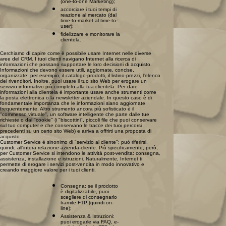
(one-to-one Marketing);
accorciare i tuoi tempi di
reazione al mercato (dal
time-to-market al time-to-
user);
fidelizzare e monitorare la
clientela.
Cerchiamo di capire come è possibile usare Internet nelle diverse
aree del CRM. I tuoi clienti navigano Internet alla ricerca di
informazioni che possano supportare le loro decisioni di acquisto.
Informazioni che devono essere utili, aggiornate, concise,
organizzate: per esempio, il catalogo-prodotti, il listino-prezzi, l'elenco
dei rivenditori. Inoltre, puoi usare il tuo sito Web per erogare un
servizio informativo più completo alla tua clientela. Per dare
informazioni alla clientela è importante usare anche strumenti come
la posta elettronica o la newsletter aziendale. In questo caso è di
fondamentale importanza che le informazioni siano aggiornate
frequentemente. Altro strumento ancora più sofisticato è il
"commesso virtuale", un software intelligente che parte dalle tue
richieste o dai "cookie" (i "biscottini", piccoli file che puoi conservare
sul tuo computer e che conservano le tracce dei tuoi percorsi
precedenti su un certo sito Web) e arriva a offrirti una proposta di
acquisto.
Customer Service è sinonimo di "servizio al cliente": può riferirsi,
quindi, all'intera relazione azienda-cliente. Più specificamente, però,
per Customer Service si intendono le attività post-vendita: consegna,
assistenza, installazione e istruzioni. Naturalmente, Internet ti
permette di erogare i servizi post-vendita in modo innovativo e
creando maggiore valore per i tuoi clienti.
Consegna: se il prodotto
è digitalizzabile, puoi
scegliere di consegnarlo
tramite FTP (quindi on-
line);
Assistenza & Istruzioni:
puoi erogarle via FAQ, e-