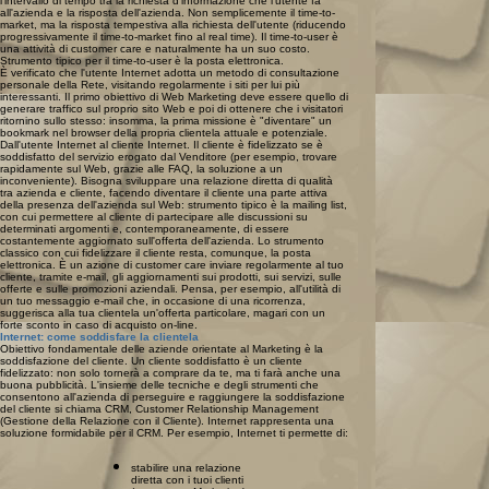
l'intervallo di tempo tra la richiesta d'informazione che l'utente fa
all'azienda e la risposta dell'azienda. Non semplicemente il time-to-
market, ma la risposta tempestiva alla richiesta dell'utente (riducendo
progressivamente il time-to-market fino al real time). Il time-to-user è
una attività di customer care e naturalmente ha un suo costo.
Strumento tipico per il time-to-user è la posta elettronica.
È verificato che l'utente Internet adotta un metodo di consultazione
personale della Rete, visitando regolarmente i siti per lui più
interessanti. Il primo obiettivo di Web Marketing deve essere quello di
generare traffico sul proprio sito Web e poi di ottenere che i visitatori
ritornino sullo stesso: insomma, la prima missione è "diventare" un
bookmark nel browser della propria clientela attuale e potenziale.
Dall'utente Internet al cliente Internet. Il cliente è fidelizzato se è
soddisfatto del servizio erogato dal Venditore (per esempio, trovare
rapidamente sul Web, grazie alle FAQ, la soluzione a un
inconveniente). Bisogna sviluppare una relazione diretta di qualità
tra azienda e cliente, facendo diventare il cliente una parte attiva
della presenza dell'azienda sul Web: strumento tipico è la mailing list,
con cui permettere al cliente di partecipare alle discussioni su
determinati argomenti e, contemporaneamente, di essere
costantemente aggiornato sull'offerta dell'azienda. Lo strumento
classico con cui fidelizzare il cliente resta, comunque, la posta
elettronica. È un azione di customer care inviare regolarmente al tuo
cliente, tramite e-mail, gli aggiornamenti sui prodotti, sui servizi, sulle
offerte e sulle promozioni aziendali. Pensa, per esempio, all'utilità di
un tuo messaggio e-mail che, in occasione di una ricorrenza,
suggerisca alla tua clientela un'offerta particolare, magari con un
forte sconto in caso di acquisto on-line.
Internet: come soddisfare la clientela
Obiettivo fondamentale delle aziende orientate al Marketing è la
soddisfazione del cliente. Un cliente soddisfatto è un cliente
fidelizzato: non solo tornerà a comprare da te, ma ti farà anche una
buona pubblicità. L'insieme delle tecniche e degli strumenti che
consentono all'azienda di perseguire e raggiungere la soddisfazione
del cliente si chiama CRM, Customer Relationship Management
(Gestione della Relazione con il Cliente). Internet rappresenta una
soluzione formidabile per il CRM. Per esempio, Internet ti permette di:
stabilire una relazione
diretta con i tuoi clienti