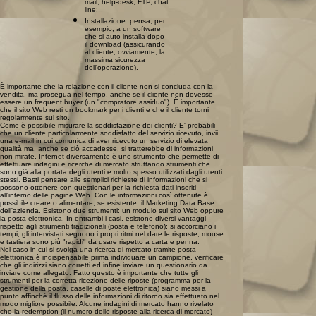
mail, help-desk, FTP, chat
line;
Installazione: pensa, per
esempio, a un software
che si auto-installa dopo
il download (assicurando
al cliente, ovviamente, la
massima sicurezza
dell'operazione).
È importante che la relazione con il cliente non si concluda con la
vendita, ma prosegua nel tempo, anche se il cliente non dovesse
essere un frequent buyer (un "compratore assiduo"). È importante
che il sito Web resti un bookmark per i clienti e che il cliente torni
regolarmente sul sito.
Come è possibile misurare la soddisfazione dei clienti? E' probabili
che un cliente particolarmente soddisfatto del servizio ricevuto, invii
una e-mail in cui comunica di aver ricevuto un servizio di elevata
qualità ma, anche se ciò accadesse, si tratterebbe di informazioni
non mirate. Internet diversamente è uno strumento che permette di
effettuare indagini e ricerche di mercato sfruttando strumenti che
sono già alla portata degli utenti e molto spesso utilizzati dagli utenti
stessi. Basti pensare alle semplici richieste di informazioni che si
possono ottenere con questionari per la richiesta dati inseriti
all'interno delle pagine Web. Con le informazioni così ottenute è
possibile creare o alimentare, se esistente, il Marketing Data Base
dell'azienda. Esistono due strumenti: un modulo sul sito Web oppure
la posta elettronica. In entrambi i casi, esistono diversi vantaggi
rispetto agli strumenti tradizionali (posta e telefono): si accorciano i
tempi, gli intervistati seguono i propri ritmi nel dare le risposte, mouse
e tastiera sono più "rapidi" da usare rispetto a carta e penna.
Nel caso in cui si svolga una ricerca di mercato tramite posta
elettronica è indispensabile prima individuare un campione, verificare
che gli indirizzi siano corretti ed infine inviare un questionario da
inviare come allegato. Fatto questo è importante che tutte gli
strumenti per la corretta ricezione delle riposte (programma per la
gestione della posta, caselle di poste elettronica) siano messi a
punto affinché il flusso delle informazioni di ritorno sia effettuato nel
modo migliore possibile. Alcune indagini di mercato hanno rivelato
che la redemption (il numero delle risposte alla ricerca di mercato)