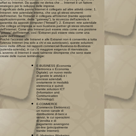
affari su Internet. Da questo ne deriva che ... Internet è un fattore
strategico per lo sviluppo delle imprese.
Il significato della parola Internet è collegato ad altre attività come: 1.
Intranet: rete aziendale interna, che usa gli stessi strumenti
dell'Internet. Se l'Intranet è collegata all'Internet (tramite apposite
applicazioni-ponte, dette "gateway"), la sicurezza dell'azienda è
garantita da appositi computer ("firewall"); 2. Extranet: rete aziendale
che collega un'impresa ai suoi business partner gli stessi strumenti
dell'Internet. Come una Intranet può essere vista come una porzione
"privata" dell'Internet, così l'Extranet può essere vista come una
parte dell'Intranet.
Poiché l'accesso alle Intranet e alle Extranet non è consentito a tutta
l'utenza Internet (ma solo a chi vi sia autorizzato), queste soluzioni
sono molte diffuse nei rapporti commerciali Business-to-Business
(azienda-azienda), in cui c'è maggiore esigenza di riservatezza.
L'avvento di Internet è stato talmente dirompente che sono state
create delle nuove terminologie:
E-BUSINESS (Economia
Elettronica o Economia
Digitale): un nuovo modo
di gestire le attività e i
processi aziendali,
ovviamente in modalità
elettronica e quindi
tramite soluzioni ICT
(Information and
Communication
Technology);
E-COMMERCE
(Commercio Elettronico):
un nuovo canale di
distribuzione di beni e
servizi, le cui operazioni
di vendita e di
pagamento avvengono
on-line (principalmente
tramite Internet);
E- Marketing (Marketing