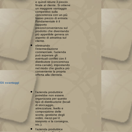
e quindi ridurre il prezzo
finale al cliente. Si ottiene
un maggiore vantaggio
competitivo sulla
concorrenza con un più
basso prezzo di entrata.
Fondamentale è il
rapporto
prezzo/convenienza sul
prodotto che diventando
più appetibile genera un
aspetto di attrattiva sul
cliente.
eliminando
l'intermediazione
commerciale, l'azienda
può superare gli
eventuali conflitti con il
distributore (concorrenza
intra-canale), impostando
nel modo che giudica più
conveniente la propria
offerta alla clientela.
Gli svantaggi
l'azienda produttrice
potrebbe non essere
organizzata per questo
tipo di distribuzione (locali
di stoccaggio,
attrezzature, livello e
composizione delle
scorte, gestione degli
ordini, mezzi per il
trasporto e la consegna,
etc.);
l'azienda produttrice