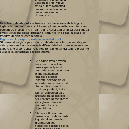
Elettronico): un nuovo
modo di fare Marketing,
pensato specificamente
per le piattaforme
elettroniche.
Nell'utilizzo di Internet è richiesta una conoscenza della lingua
inglese in quanto questo è il linguaggio ormai utilizzato. Vengono
comunque in aiuto a chi non ha una certa padronanza della lingua
diversi strumenti come dizionari e traduttori che sono in grado di
tradurre qualsiasi testo o parola.
Migliorare la propria produttività su Internet
Sfruttare al meglio il palcoscenico di Internet è fondamentale per
sviluppare una buona strategia di Web Marketing ma è importante
sapere che ci sono alcune regole fondamentali da tenere presente
durante la definizione del programma.
Le pagine Web devono
diventare una vetrina
dove esporre i propri
prodotti e servizi con tutte
le informazioni per
rendere possibile
l'aspetto decisionale di
acquisto nei confronti del
cliente. Una sorta di
catalogo prodotti, listino,
liste di fornitori ed altre
informazioni necessarie
per il cliente per verificare
e scegliere offerte e
promozioni a sua
disposizione.
Altro aspetto da tenere
presente e fondamentale
è quello di rendere le
informazioni più
accessibili possibile per la
consultazione degli