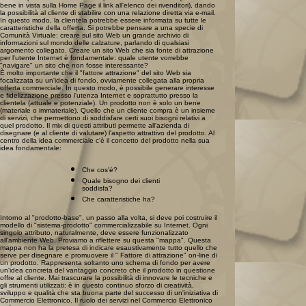
bene in vista sulla Home Page il link all'elenco dei rivenditori), dando
la possibilità al cliente di stabilire con una relazione diretta via e-mail.
In questo modo, la clientela potrebbe essere informata su tutte le
caratteristiche della offerta. Si potrebbe pensare a una specie di
Comunità Virtuale: creare sul sito Web un grande archivio di
informazioni sul mondo delle calzature, parlando di qualsiasi
argomento collegato. Creare un sito Web che sia fonte di attrazione
per l'utente Internet è fondamentale: quale utente vorrebbe
"navigare" un sito che non fosse interessante?
È molto importante che il "fattore attrazione" del sito Web sia
focalizzata su un'idea di fondo, ovviamente collegata alla propria
offerta commerciale. In questo modo, è possibile generare interesse
e fidelizzazione presso l'utenza Internet e soprattutto presso la
clientela (attuale e potenziale). Un prodotto non è solo un bene
(materiale o immateriale). Quello che un cliente compra è un insieme
di servizi, che permettono di soddisfare certi suoi bisogni relativi a
quel prodotto. Il mix di questi attributi permette all'azienda di
disegnare (e al cliente di valutare) l'aspetto attrattivo del prodotto. Al
centro della idea commerciale c'è il concetto del prodotto nella sua
idea fondamentale:
Che cos'è?
Quale bisogno dei clienti
soddisfa?
Che caratteristiche ha?
Intorno al "prodotto-base", un passo alla volta, si deve poi costruire il
modello di "sistema-prodotto" commercializzabile su Internet. Ogni
singolo attributo, naturalmente, deve essere funzionalizzato
all'ambiente Web. Proviamo a riflettere su questa "mappa". Questa
mappa non ha la pretesa di indicare esaustivamente tutto quello che
serve per disegnare e promuovere il " Fattore di attrazione" on-line di
un prodotto. Rappresenta soltanto uno schema di fondo per avere
un'idea concreta del vantaggio concreto che il prodotto in questione
offre al cliente. Mai trascurare la possibilità di innovare le tecniche e
gli strumenti utilizzati: è in questo continuo sforzo di creatività,
sviluppo e qualità che sta buona parte del successo di un'iniziativa di
Commercio Elettronico. Il ruolo dei servizi nel Commercio Elettronico