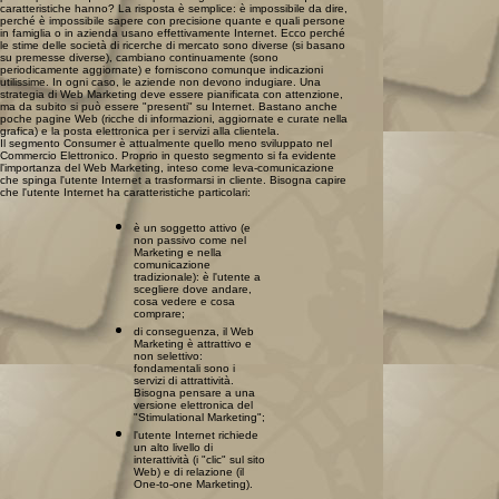
caratteristiche hanno? La risposta è semplice: è impossibile da dire,
perché è impossibile sapere con precisione quante e quali persone
in famiglia o in azienda usano effettivamente Internet. Ecco perché
le stime delle società di ricerche di mercato sono diverse (si basano
su premesse diverse), cambiano continuamente (sono
periodicamente aggiornate) e forniscono comunque indicazioni
utilissime. In ogni caso, le aziende non devono indugiare. Una
strategia di Web Marketing deve essere pianificata con attenzione,
ma da subito si può essere "presenti" su Internet. Bastano anche
poche pagine Web (ricche di informazioni, aggiornate e curate nella
grafica) e la posta elettronica per i servizi alla clientela.
Il segmento Consumer è attualmente quello meno sviluppato nel
Commercio Elettronico. Proprio in questo segmento si fa evidente
l'importanza del Web Marketing, inteso come leva-comunicazione
che spinga l'utente Internet a trasformarsi in cliente. Bisogna capire
che l'utente Internet ha caratteristiche particolari:
è un soggetto attivo (e
non passivo come nel
Marketing e nella
comunicazione
tradizionale): è l'utente a
scegliere dove andare,
cosa vedere e cosa
comprare;
di conseguenza, il Web
Marketing è attrattivo e
non selettivo:
fondamentali sono i
servizi di attrattività.
Bisogna pensare a una
versione elettronica del
"Stimulational Marketing";
l'utente Internet richiede
un alto livello di
interattività (i "clic" sul sito
Web) e di relazione (il
One-to-one Marketing).