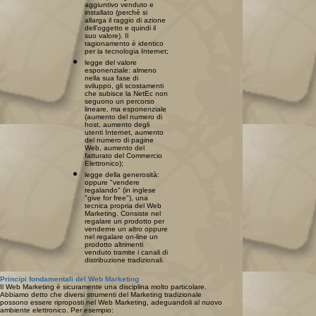
aggiuntivo venduto e
installato (perché si
allarga il raggio di azione
dell'oggetto e quindi il
suo valore). Il
ragionamento è identico
per la tecnologia Internet;
legge del valore
esponenziale: almeno
nella sua fase di
sviluppo, gli scostamenti
che subisce la NetEc non
seguono un percorso
lineare, ma esponenziale
(aumento del numero di
host, aumento degli
utenti Internet, aumento
del numero di pagine
Web, aumento del
fatturato del Commercio
Elettronico);
legge della generosità:
oppure "vendere
regalando" (in inglese
"give for free"), una
tecnica propria del Web
Marketing. Consiste nel
regalare un prodotto per
venderne un altro oppure
nel regalare on-line un
prodotto altrimenti
venduto tramite i canali di
distribuzione tradizionali.
Principi fondamentali del Web Marketing
Il Web Marketing è sicuramente una disciplina molto particolare.
Abbiamo detto che diversi strumenti del Marketing tradizionale
possono essere riproposti nel Web Marketing, adeguandoli al nuovo
ambiente elettronico. Per esempio: