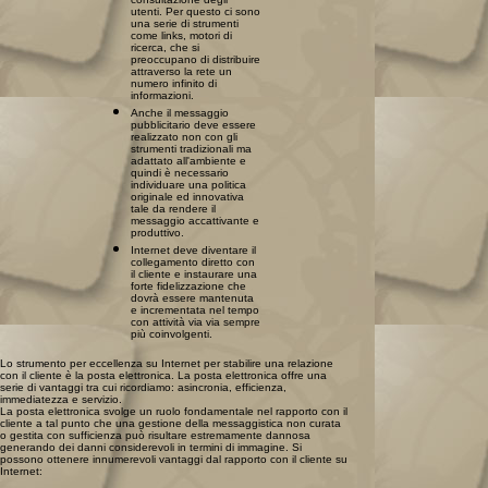
utenti. Per questo ci sono
una serie di strumenti
come links, motori di
ricerca, che si
preoccupano di distribuire
attraverso la rete un
numero infinito di
informazioni.
Anche il messaggio
pubblicitario deve essere
realizzato non con gli
strumenti tradizionali ma
adattato all'ambiente e
quindi è necessario
individuare una politica
originale ed innovativa
tale da rendere il
messaggio accattivante e
produttivo.
Internet deve diventare il
collegamento diretto con
il cliente e instaurare una
forte fidelizzazione che
dovrà essere mantenuta
e incrementata nel tempo
con attività via via sempre
più coinvolgenti.
Lo strumento per eccellenza su Internet per stabilire una relazione
con il cliente è la posta elettronica. La posta elettronica offre una
serie di vantaggi tra cui ricordiamo: asincronia, efficienza,
immediatezza e servizio.
La posta elettronica svolge un ruolo fondamentale nel rapporto con il
cliente a tal punto che una gestione della messaggistica non curata
o gestita con sufficienza può risultare estremamente dannosa
generando dei danni considerevoli in termini di immagine. Si
possono ottenere innumerevoli vantaggi dal rapporto con il cliente su
Internet: