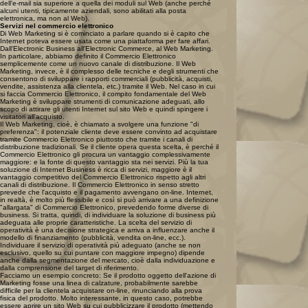
dell'e-mail sia superiore a quella dei moduli sul Web (anche perché
alcuni utenti, tipicamente aziendali, sono abilitati alla posta
elettronica, ma non al Web).
Servizi nel commercio elettronico
Di Web Marketing si è cominciato a parlare quando si è capito che
Internet poteva essere usata come una piattaforma per fare affari.
Dall'Electronic Business all'Electronic Commerce, al Web Marketing.
In particolare, abbiamo definito il Commercio Elettronico
semplicemente come un nuovo canale di distribuzione. Il Web
Marketing, invece, è il complesso delle tecniche e degli strumenti che
consentono di sviluppare i rapporti commerciali (pubblicità, acquisti,
vendite, assistenza alla clientela, etc.) tramite il Web. Nel caso in cui
si faccia Commercio Elettronico, il compito fondamentale del Web
Marketing è sviluppare strumenti di comunicazione adeguati, allo
scopo di attirare gli utenti Internet sul sito Web e quindi spingere i
visitatori all'acquisto.
Il Web Marketing, cioè, è chiamato a svolgere una funzione "di
preferenza": il potenziale cliente deve essere convinto ad acquistare
tramite Commercio Elettronico piuttosto che tramite i canali di
distribuzione tradizionali. Se il cliente opera questa scelta, è perché il
Commercio Elettronico gli procura un vantaggio complessivamente
maggiore: e la fonte di questo vantaggio sta nei servizi. Più la tua
soluzione di Internet Business è ricca di servizi, maggiore è il
vantaggio competitivo del Commercio Elettronico rispetto agli altri
canali di distribuzione. Il Commercio Elettronico in senso stretto
prevede che l'acquisto e il pagamento avvengano on-line. Internet,
in realtà, è molto più flessibile e così si può arrivare a una definizione
"allargata" di Commercio Elettronico, prevedendo forme diverse di
business. Si tratta, quindi, di individuare la soluzione di business più
adeguata alle proprie caratteristiche. La scelta del servizio di
operatività è una decisione strategica e arriva a influenzare anche il
modello di finanziamento (pubblicità, vendita on-line, ecc.).
Individuare il servizio di operatività più adeguato (anche se non
esclusivo, quello su cui puntare con maggiore impegno) dipende
anche dalla segmentazione del mercato, cioè dalla individuazione e
dalla comprensione del target di riferimento.
Facciamo un esempio concreto: Se il prodotto oggetto dell'azione di
Marketing fosse una linea di calzature, probabilmente sarebbe
difficile per la clientela acquistare on-line, rinunciando alla prova
fisica del prodotto. Molto interessante, in questo caso, potrebbe
essere aprire un sito Web su cui pubblicizzare il prodotto (mettendo