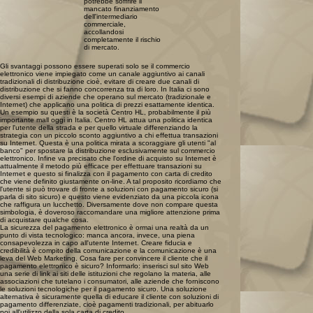
potrebbe soffrire il
mancato finanziamento
dell'intermediario
commerciale,
accollandosi
completamente il rischio
di mercato.
Gli svantaggi possono essere superati solo se il commercio
elettronico viene impiegato come un canale aggiuntivo ai canali
tradizionali di distribuzione cioè, evitare di creare due canali di
distribuzione che si fanno concorrenza tra di loro. In Italia ci sono
diversi esempi di aziende che operano sul mercato (tradizionale e
Internet) che applicano una politica di prezzi esattamente identica.
Un esempio su questi è la società Centro HL, probabilmente il più
importante mall oggi in Italia. Centro HL attua una politica identica
per l'utente della strada e per quello virtuale differenziando la
strategia con un piccolo sconto aggiuntivo a chi effettua transazioni
su Internet. Questa è una politica mirata a scoraggiare gli utenti "al
banco" per spostare la distribuzione esclusivamente sul commercio
elettronico. Infine va precisato che l'ordine di acquisto su Internet è
attualmente il metodo più efficace per effettuare transazioni su
Internet e questo si finalizza con il pagamento con carta di credito
che viene definito giustamente on-line. A tal proposito ricordiamo che
l'utente si può trovare di fronte a soluzioni con pagamento sicuro (si
parla di sito sicuro) e questo viene evidenziato da una piccola icona
che raffigura un lucchetto. Diversamente dove non compare questa
simbologia, è doveroso raccomandare una migliore attenzione prima
di acquistare qualche cosa.
La sicurezza del pagamento elettronico è ormai una realtà da un
punto di vista tecnologico: manca ancora, invece, una piena
consapevolezza in capo all'utente Internet. Creare fiducia e
credibilità è compito della comunicazione e la comunicazione è una
leva del Web Marketing. Cosa fare per convincere il cliente che il
pagamento elettronico è sicuro? Informarlo: inserisci sul sito Web
una serie di link ai siti delle istituzioni che regolano la materia, alle
associazioni che tutelano i consumatori, alle aziende che forniscono
le soluzioni tecnologiche per il pagamento sicuro. Una soluzione
alternativa è sicuramente quella di educare il cliente con soluzioni di
pagamento differenziate, cioè pagamenti tradizionali, per abituarlo
poi all'utilizzo della sola carta di credito.