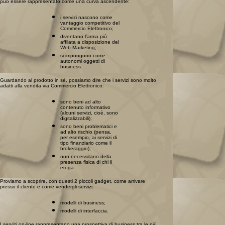
può essere rappresentato come una curva ascendente:
i servizi nascono come
vantaggio competitivo del
Commercio Elettronico;
diventano l'arma più
affilata a disposizione del
Web Marketing;
si impongono come
autonomi oggetti di
business.
Guardando al prodotto in sé, possiamo dire che i servizi sono molto
adatti alla vendita via Commercio Elettronico:
sono beni ad alto
contenuto informativo
(alcuni servizi, cioè, sono
digitalizzabili);
sono beni problematici e
ad alto rischio (pensa,
per esempio, ai servizi di
tipo finanziario come il
brokeraggio);
non necessitano della
presenza fisica di chi li
eroga.
Proviamo a scoprire, con questi 2 piccoli gadget, come arrivare
presso il cliente e come vendergli servizi:
modelli di business;
modelli di interfaccia.
I servizi on-line rappresentano una prospettiva di business tra le più