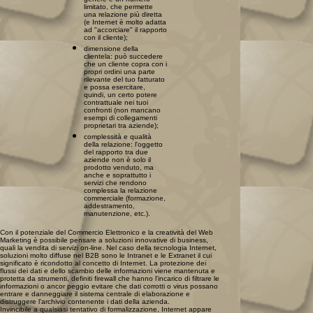
limitato, che permette
una relazione più diretta
(e Internet è molto adatta
ad "accorciare" il rapporto
con il cliente);
dimensione della
clientela: può succedere
che un cliente copra con i
propri ordini una parte
rilevante del tuo fatturato
e possa esercitare,
quindi, un certo potere
contrattuale nei tuoi
confronti (non mancano
esempi di collegamenti
proprietari tra aziende);
complessità e qualità
della relazione: l'oggetto
del rapporto tra due
aziende non è solo il
prodotto venduto, ma
anche e soprattutto i
servizi che rendono
complessa la relazione
commerciale (formazione,
addestramento,
manutenzione, etc.).
Con il potenziale del Commercio Elettronico e la creatività del Web
Marketing è possibile pensare a soluzioni innovative di business,
quali la vendita di servizi on-line. Nel caso della tecnologia Internet,
soluzioni molto diffuse nel B2B sono le Intranet e le Extranet il cui
significato è ricondotto al concetto di Internet. La protezione dei
flussi dei dati e dello scambio delle informazioni viene mantenuta e
protetta da strumenti, definiti firewall che hanno l'incarico di filtrare le
informazioni o ancor peggio evitare che dati corrotti o virus possano
entrare e danneggiare il sistema centrale di elaborazione e
distruggere l'archivio contenente i dati della azienda.
Invincibile a qualsiasi tentativo di formalizzazione, Internet appare