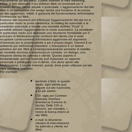
regolarmente sul sito Web). Il primo obiettivo di Web Marketing,
infatti, è fare diventare il tuo indirizzo Web un bookmark per il
browser del tuo cliente attuale o potenziale. L'aggiornamento del sito
Web è un'operazione che svolge anche una funzione di sicurezza:
un sito aggiornato, infatti, è garanzia del funzionamento dell'iniziativa
commerciale sul Web.
Esistono altri strumenti per effettuare l'aggiornamento del sito ed in
particolare modo la posta elettronica, la mailing list aziendale e la
newsletter aziendale e tramite una modalità definita "Push" è
possibile attivare l'aggiornamento in modo automatico. La newsletter
in particolare modo può diventare uno strumento formidabile per il
processo di fidelizzazione nei confronti del cliente che si vede
recapitare continuamente informazioni aggiornate ed argomenti
d'interesse per la propria attività o per il proprio target. Internet è un
ambiente per definizione interattivo. L'interazione è un fattore
attrattivo del sito Web e contemporaneamente permette di stabilire
(in modalità sincrona o asincrona) un contatto, un dialogo, una
relazione diretta tra azienda e cliente. Questo aspetto è
fondamentale, perché l'azienda può instaurare un rapporto
personale e privilegiato con il cliente, che viene spinto alla
fidelizzazione. L'utente Internet, quindi, deve poter utilizzare sul sito
Web strumenti interattivi.
Per esempio:
ipertesto (i link): in questo
modo, ogni utente può
seguire sul sito il percorso
a lui più adatto;
CGI: sigla per Common
Gateway Interface
(Interfaccia Comune di
Uscita). Delle CGI si
servono, per esempio, i
motori di ricerca interni al
sito Web;
e-mail: lo strumento
classico di inter-relazione
tra azienda e cliente sul
Web;