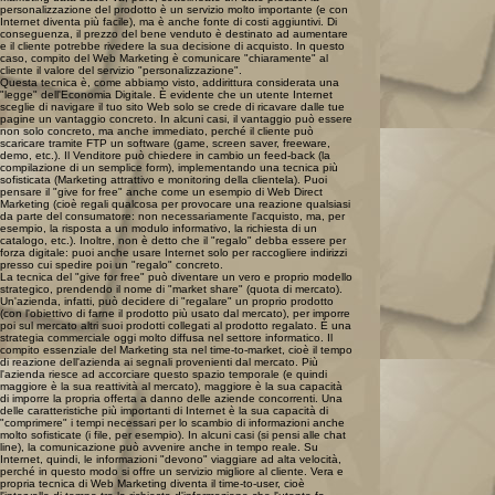
personalizzazione del prodotto è un servizio molto importante (e con
Internet diventa più facile), ma è anche fonte di costi aggiuntivi. Di
conseguenza, il prezzo del bene venduto è destinato ad aumentare
e il cliente potrebbe rivedere la sua decisione di acquisto. In questo
caso, compito del Web Marketing è comunicare "chiaramente" al
cliente il valore del servizio "personalizzazione".
Questa tecnica è, come abbiamo visto, addirittura considerata una
"legge" dell'Economia Digitale. È evidente che un utente Internet
sceglie di navigare il tuo sito Web solo se crede di ricavare dalle tue
pagine un vantaggio concreto. In alcuni casi, il vantaggio può essere
non solo concreto, ma anche immediato, perché il cliente può
scaricare tramite FTP un software (game, screen saver, freeware,
demo, etc.). Il Venditore può chiedere in cambio un feed-back (la
compilazione di un semplice form), implementando una tecnica più
sofisticata (Marketing attrattivo e monitoring della clientela). Puoi
pensare il "give for free" anche come un esempio di Web Direct
Marketing (cioè regali qualcosa per provocare una reazione qualsiasi
da parte del consumatore: non necessariamente l'acquisto, ma, per
esempio, la risposta a un modulo informativo, la richiesta di un
catalogo, etc.). Inoltre, non è detto che il "regalo" debba essere per
forza digitale: puoi anche usare Internet solo per raccogliere indirizzi
presso cui spedire poi un "regalo" concreto.
La tecnica del "give for free" può diventare un vero e proprio modello
strategico, prendendo il nome di "market share" (quota di mercato).
Un'azienda, infatti, può decidere di "regalare" un proprio prodotto
(con l'obiettivo di farne il prodotto più usato dal mercato), per imporre
poi sul mercato altri suoi prodotti collegati al prodotto regalato. È una
strategia commerciale oggi molto diffusa nel settore informatico. Il
compito essenziale del Marketing sta nel time-to-market, cioè il tempo
di reazione dell'azienda ai segnali provenienti dal mercato. Più
l'azienda riesce ad accorciare questo spazio temporale (e quindi
maggiore è la sua reattività al mercato), maggiore è la sua capacità
di imporre la propria offerta a danno delle aziende concorrenti. Una
delle caratteristiche più importanti di Internet è la sua capacità di
"comprimere" i tempi necessari per lo scambio di informazioni anche
molto sofisticate (i file, per esempio). In alcuni casi (si pensi alle chat
line), la comunicazione può avvenire anche in tempo reale. Su
Internet, quindi, le informazioni "devono" viaggiare ad alta velocità,
perché in questo modo si offre un servizio migliore al cliente. Vera e
propria tecnica di Web Marketing diventa il time-to-user, cioè